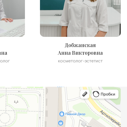
Добжанская
вна
Анна Викторовна
ролог
косметолог-эстетист