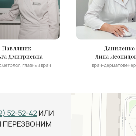
Павляшик
Даниленко
ьга Дмитриевна
Лина Леонидо
сметолог, главный врач
врач-дерматовене
2) 52-52-42
ИЛИ
М ПЕРЕЗВОНИМ