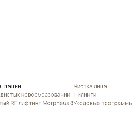
ентации
Чистка лица
удистых новообразований
Пилинги
ый RF лифтинг Morpheus 8
Уходовые программы