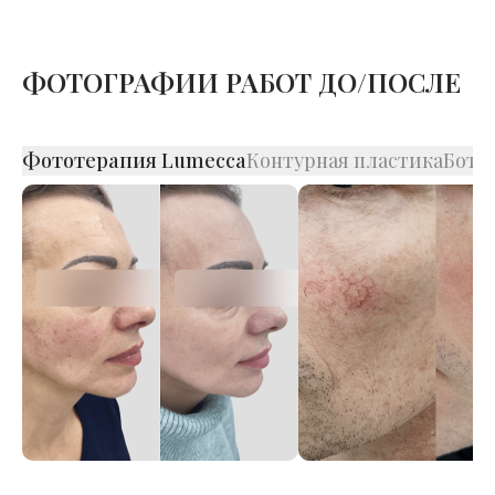
ФОТОГРАФИИ РАБОТ ДО/ПОСЛЕ
Фототерапия Lumecca
Контурная пластика
Боту