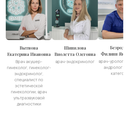
Безродн
Вытнова
Шипилова
Филипп Яков
Екатерина Ивановна
Виолетта Олеговна
врач-уролог-о
Врач акушер-
врач-эндокринолог
андролог вы
гинеколог, гинеколог-
категори
эндокринолог,
специалист по
эстетической
гинекологии, врач
ультразвуковой
диагностики